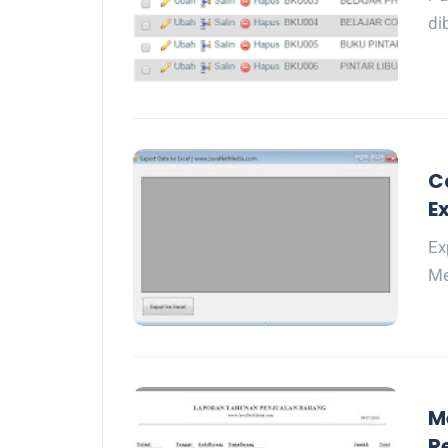
di
C
E
Ex
Me
M
R