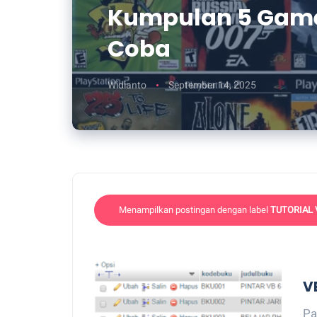
Kumpulan 5 Game
Coba
Widianto
September 14, 2025
Menampilkan postingan dengan label
TUTORIAL 
V
Pa