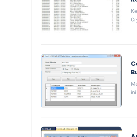
Ke
Cr
C
B
Me
in
A