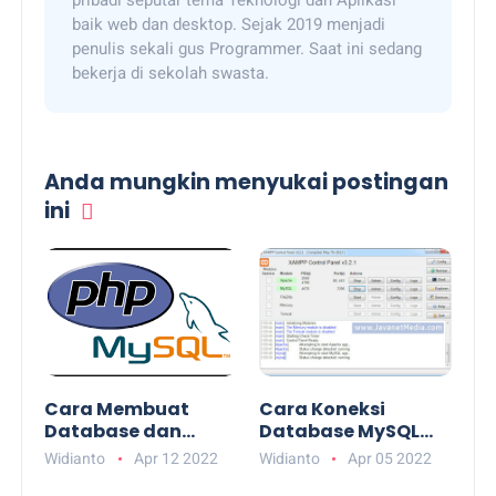
pribadi seputar tema Teknologi dan Aplikasi
baik web dan desktop. Sejak 2019 menjadi
penulis sekali gus Programmer. Saat ini sedang
bekerja di sekolah swasta.
Anda mungkin menyukai postingan
ini
Cara Membuat
Cara Koneksi
Database dan
Database MySQL
Tabel MySQL
Dengan PHP
Widianto
Apr 12 2022
Widianto
Apr 05 2022
Menggunakan PHP