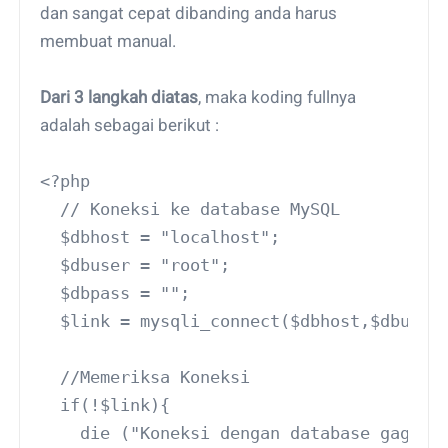
dan sangat cepat dibanding anda harus
membuat manual.
Dari 3 langkah diatas
, maka koding fullnya
adalah sebagai berikut :
<?php
  // Koneksi ke database MySQL
  $dbhost = "localhost";
  $dbuser = "root";
  $dbpass = "";
  $link = mysqli_connect($dbhost,$dbuser
  //Memeriksa Koneksi
  if(!$link){
    die ("Koneksi dengan database gagal: