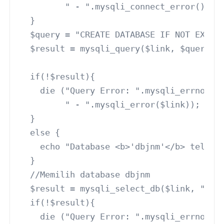
         " - ".mysqli_connect_error());
  }
  $query = "CREATE DATABASE IF NOT EXIST
  $result = mysqli_query($link, $query);
  if(!$result){
    die ("Query Error: ".mysqli_errno($l
         " - ".mysqli_error($link));
  }
  else {
    echo "Database <b>'dbjnm'</b> telah 
  }
  //Memilih database dbjnm
  $result = mysqli_select_db($link, "dbj
  if(!$result){
    die ("Query Error: ".mysqli_errno($l