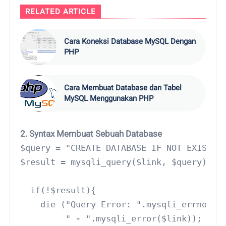
RELATED ARTICLE
Cara Koneksi Database MySQL Dengan
PHP
Cara Membuat Database dan Tabel
MySQL Menggunakan PHP
2. Syntax Membuat Sebuah Database
$query = "CREATE DATABASE IF NOT EXISTS 
$result = mysqli_query($link, $query);
  if(!$result){
    die ("Query Error: ".mysqli_errno($l
         " - ".mysqli_error($link));