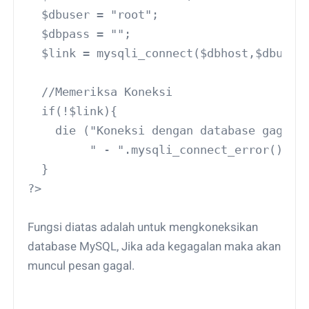
  $dbuser = "root";
  $dbpass = "";
  $link = mysqli_connect($dbhost,$dbuser
  //Memeriksa Koneksi
  if(!$link){
    die ("Koneksi dengan database gagal:
         " - ".mysqli_connect_error());
  }
?>
Fungsi diatas adalah untuk mengkoneksikan
database MySQL, Jika ada kegagalan maka akan
muncul pesan gagal.