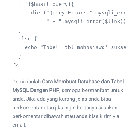
  if(!$hasil_query){
      die ("Query Error: ".mysqli_errno(
           " - ".mysqli_error($link));
  }
  else {
    echo "Tabel 'tbl_mahasiswa' sukses d
  }
?>
Demikianlah
Cara Membuat Database dan Tabel
MySQL Dengan PHP
, semoga bermanfaat untuk
anda. Jika ada yang kurang jelas anda bisa
berkomentar atau jika ingin bertanya silahkan
berkomentar dibawah atau anda bisa kirim via
email.