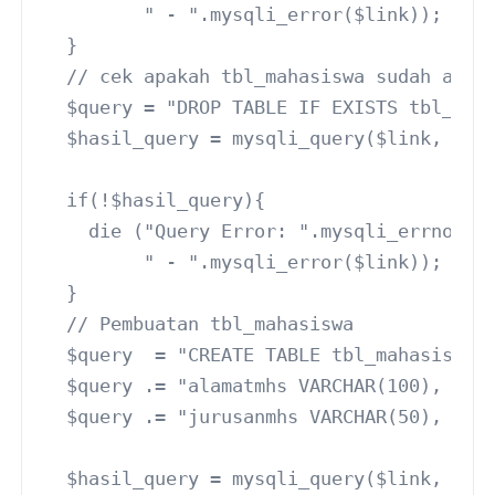
         " - ".mysqli_error($link));
  }
  // cek apakah tbl_mahasiswa sudah ada.
  $query = "DROP TABLE IF EXISTS tbl_mah
  $hasil_query = mysqli_query($link, $qu
  if(!$hasil_query){
    die ("Query Error: ".mysqli_errno($l
         " - ".mysqli_error($link));
  }
  // Pembuatan tbl_mahasiswa
  $query  = "CREATE TABLE tbl_mahasiswa 
  $query .= "alamatmhs VARCHAR(100), tel
  $query .= "jurusanmhs VARCHAR(50), PRI
  $hasil_query = mysqli_query($link, $qu