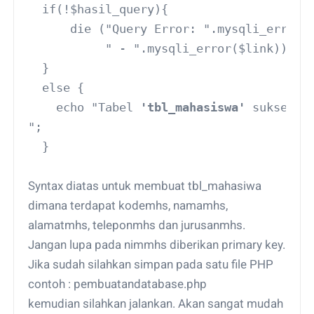
  if(!$hasil_query){
      die ("Query Error: ".mysqli_errno(
           " - ".mysqli_error($link));
  }
  else {
    echo "Tabel 
'tbl_mahasiswa'
 sukses d
";
  }
Syntax diatas untuk membuat tbl_mahasiwa
dimana terdapat kodemhs, namamhs,
alamatmhs, teleponmhs dan jurusanmhs.
Jangan lupa pada nimmhs diberikan primary key.
Jika sudah silahkan simpan pada satu file PHP
contoh : pembuatandatabase.php
kemudian silahkan jalankan. Akan sangat mudah