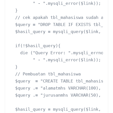
         " - ".mysqli_error($link));
  }
  // cek apakah tbl_mahasiswa sudah ada.
  $query = "DROP TABLE IF EXISTS tbl_mah
  $hasil_query = mysqli_query($link, $qu
  if(!$hasil_query){
    die ("Query Error: ".mysqli_errno($l
         " - ".mysqli_error($link));
  }
  // Pembuatan tbl_mahasiswa
  $query  = "CREATE TABLE tbl_mahasiswa 
  $query .= "alamatmhs VARCHAR(100), tel
  $query .= "jurusanmhs VARCHAR(50), PRI
  $hasil_query = mysqli_query($link, $qu