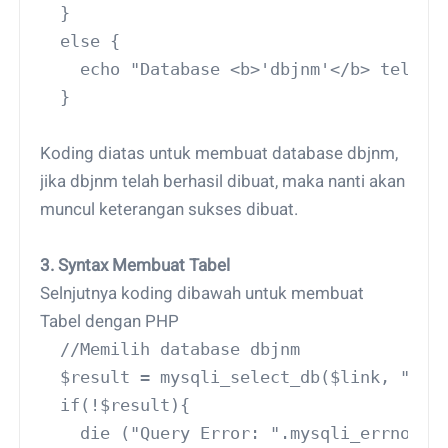
  }
  else {
    echo "Database <b>'dbjnm'</b> telah 
  }
Koding diatas untuk membuat database dbjnm,
jika dbjnm telah berhasil dibuat, maka nanti akan
muncul keterangan sukses dibuat.
3. Syntax Membuat Tabel
Selnjutnya koding dibawah untuk membuat
Tabel dengan PHP
  //Memilih database dbjnm
  $result = mysqli_select_db($link, "dbj
  if(!$result){
    die ("Query Error: ".mysqli_errno($l