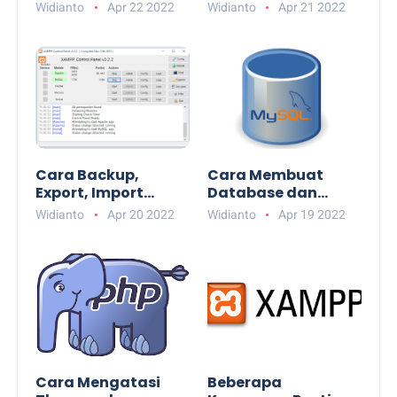
MySQL - Xampp
Widianto
Apr 22 2022
Widianto
Apr 21 2022
Cara Backup,
Cara Membuat
Export, Import
Database dan
Database MySQL
Tabel
Widianto
Apr 20 2022
Widianto
Apr 19 2022
Menggunakan
MySQL
Cara Mengatasi
Beberapa