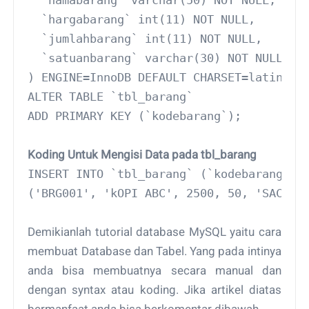
  `hargabarang` int(11) NOT NULL,
  `jumlahbarang` int(11) NOT NULL,
  `satuanbarang` varchar(30) NOT NULL
) ENGINE=InnoDB DEFAULT CHARSET=latin1;
ALTER TABLE `tbl_barang`
ADD PRIMARY KEY (`kodebarang`);
Koding Untuk Mengisi Data pada tbl_barang
INSERT INTO `tbl_barang` (`kodebarang`, 
('BRG001', 'kOPI ABC', 2500, 50, 'SACHET
Demikianlah tutorial database MySQL yaitu cara
membuat Database dan Tabel. Yang pada intinya
anda bisa membuatnya secara manual dan
dengan syntax atau koding. Jika artikel diatas
bermanfaat anda bisa berkomentar dibawah.