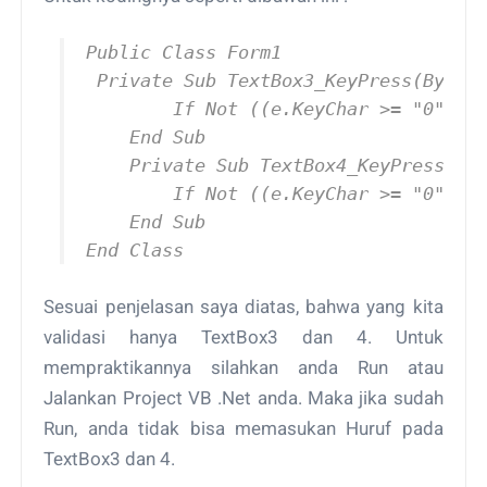
Public Class Form1

 Private Sub TextBox3_KeyPress(ByVal 
        If Not ((e.KeyChar >= "0" And
    End Sub

    Private Sub TextBox4_KeyPress(ByV
        If Not ((e.KeyChar >= "0" And
    End Sub

End Class
Sesuai penjelasan saya diatas, bahwa yang kita
validasi hanya TextBox3 dan 4. Untuk
mempraktikannya silahkan anda Run atau
Jalankan Project VB .Net anda. Maka jika sudah
Run, anda tidak bisa memasukan Huruf pada
TextBox3 dan 4.