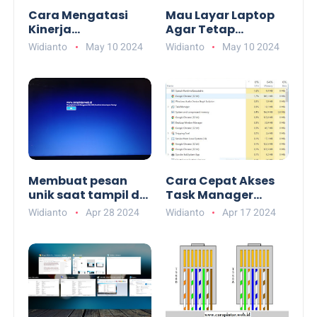
Cara Mengatasi
Mau Layar Laptop
Kinerja
Agar Tetap
Komputer/Laptop
Menyala Lebih
Widianto
May 10 2024
Widianto
May 10 2024
Lelet atau Lambat.
Lama, ini Cara
Settingnya
Membuat pesan
Cara Cepat Akses
unik saat tampil di
Task Manager
halaman login
dengan Cepat
Widianto
Apr 28 2024
Widianto
Apr 17 2024
windows