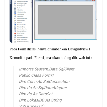
Pada Form diatas, hanya ditambahkan Datagridview1
Kemudian pada Form1, masukan koding dibawah ini :
Imports System.Data.SqlClient
Public Class Form1
Dim Conn As SqlConnection
Dim da As SqlDataAdapter
Dim ds As DataSet
Dim LokasiDB As String
Sub Koneksi()