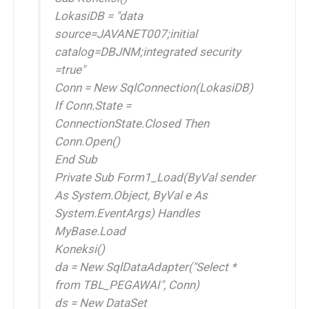
LokasiDB = "data
source=JAVANET007;initial
catalog=DBJNM;integrated security
=true"
Conn = New SqlConnection(LokasiDB)
If Conn.State =
ConnectionState.Closed Then
Conn.Open()
End Sub
Private Sub Form1_Load(ByVal sender
As System.Object, ByVal e As
System.EventArgs) Handles
MyBase.Load
Koneksi()
da = New SqlDataAdapter("Select *
from TBL_PEGAWAI", Conn)
ds = New DataSet