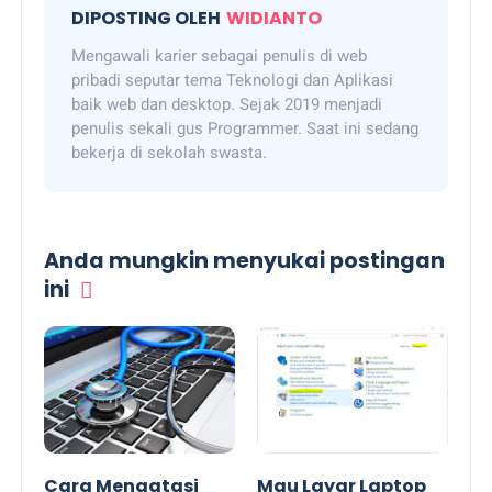
DIPOSTING OLEH
WIDIANTO
Mengawali karier sebagai penulis di web
pribadi seputar tema Teknologi dan Aplikasi
baik web dan desktop. Sejak 2019 menjadi
penulis sekali gus Programmer. Saat ini sedang
bekerja di sekolah swasta.
Anda mungkin menyukai postingan
ini
Cara Mengatasi
Mau Layar Laptop