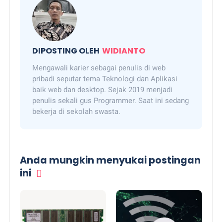
DIPOSTING OLEH
WIDIANTO
Mengawali karier sebagai penulis di web
pribadi seputar tema Teknologi dan Aplikasi
baik web dan desktop. Sejak 2019 menjadi
penulis sekali gus Programmer. Saat ini sedang
bekerja di sekolah swasta.
Anda mungkin menyukai postingan
ini