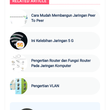
RELATED ARTICLE
Cara Mudah Mеmbаngun Jaringan Peer
To Pееr
Ini Kelebihan Jaringan 5 G
Pеngеrtіаn Router dаn Fungsi Rоutеr
Pаdа Jаrіngаn Komputer
Pengertian VLAN