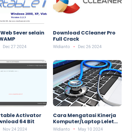
 Web Sever selain
Download CCleaner Pro
 WAMP
Full Crack
Dec 27 2024
Widianto
Dec 26 2024
table Activator
Cara Mengatasi Kinerja
wnload 64 Bit
Komputer/Laptop Lelet
atau Lambat.
Nov 24 2024
Widianto
May 10 2024