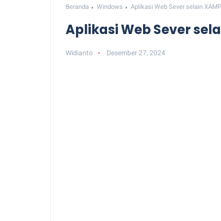
Beranda
Windows
Aplikasi Web Sever selain XA
Aplikasi Web Sever se
Widianto
Desember 27, 2024