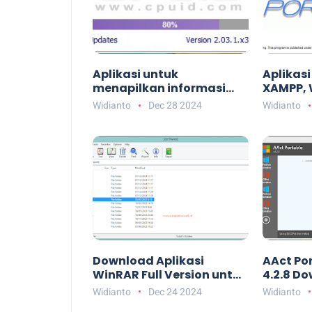
Aplikasi untuk
Aplikasi
menapilkan informasi
XAMPP,
perangkat keras
Widianto
Dec 28 2024
Widianto
(hardware) di komputer.
Download Aplikasi
AAct Por
WinRAR Full Version untuk
4.2.8 Do
Ekstrak File RAR dan ZIP di
Widianto
Dec 24 2024
Widianto
PC